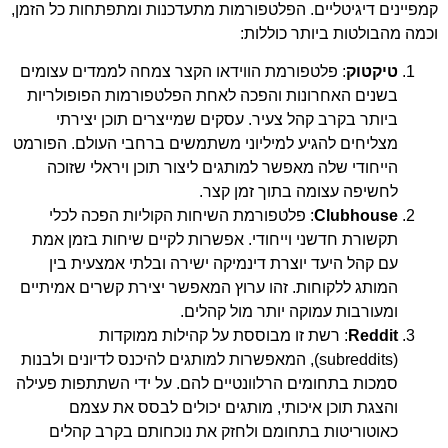
קמפיינים דיגיטליים. הפלטפורמות מתעדכנות ומתפתחות כל הזמן,
וכמה מהבולטות ביותר כוללות:
טיקטוק
: פלטפורמת הווידאו הקצר צמחה לממדים עצומים
בשנים האחרונות והפכה לאחת הפלטפורמות הפופולריות
ביותר בקרב קהל צעיר. עסקים שמייצרים תוכן יצירתי
מצליחים להגיע למיליוני משתמשים ברחבי העולם. הפורמט
הייחודי שלה מאפשר למותגים ליצור תוכן ויראלי שזוכה
לחשיפה עצומה בתוך זמן קצר.
Clubhouse
: פלטפורמת השיחות הקוליות הפכה לכלי
תקשורת חדשני וייחודי. אפשרות לקיים שיחות בזמן אמת
עם קהל היעד יוצרת דינמיקה ישירה ובלתי אמצעית בין
המותג ללקוחות. זהו ערוץ המאפשר יצירת קשרים אמיתיים
ומעורבות עמוקה יותר מול קהלים.
Reddit
: רשת זו מבוססת על קהילות ממוקדות
(subreddits), המאפשרות למותגים להיכנס לדיונים ולבנות
סמכות בתחומים הרלוונטיים להם. על ידי השתתפות פעילה
והצגת תוכן איכותי, מותגים יכולים לבסס את עצמם
כאוטוריטות בתחומם ולחזק את נוכחותם בקרב קהלים