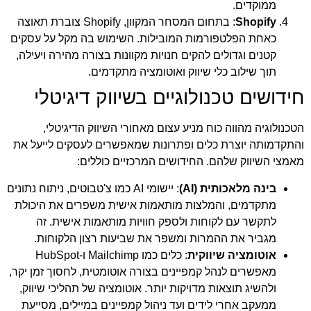
ממוקדים.
Shopify
: בתחום המסחר המקוון, Shopify צוברת תאוצה
כאחת הפלטפורמות המובילות. השימוש בה מקל על עסקים
קטנים וגדולים להקים חנויות מקוונות בצורה מהירה ויעילה,
תוך שילוב כלי שיווק ואוטומציה מתקדמים.
חידושים טכנולוגיים בשיווק דיגיטלי
הטכנולוגיה מהווה כוח מניע עצום מאחורי השיווק הדיגיטלי,
והתקדמותה יוצרת כלים ופתרונות שמאפשרים לעסקים לייעל את
מאמצי השיווק שלהם. החידושים המרכזיים כוללים:
בינה מלאכותית (AI)
: יישומי AI כמו צ'טבוטים, ניתוח נתונים
מתקדמים, והמלצות מותאמות אישית משפרים את היכולת
לתקשר עם לקוחות ולספק חוויות מותאמות אישית. זה
מגביר את ההמרות ומשפר את שביעות רצון הלקוחות.
אוטומציה שיווקית
: כלים כמו Mailchimp ו-HubSpot
מאפשרים לנהל קמפיינים בצורה אוטומטית, לחסוך זמן יקר,
ולהשיג תוצאות מדויקות יותר. אוטומציה של תהליכי שיווק,
ממעקב אחרי לידים ועד ניהול קמפיינים במיילים, מסייעת