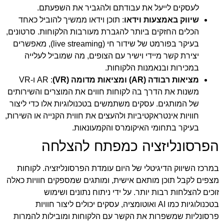
לעסקים לייעל את עבודתם ולהגביר את השפעתם.
שיווק באמצעות וידאו
: תוכן וידאו ממשיך להוביל כאחד
הכלים החזקים ביותר להגברת מעורבות הלקוחות. סרטונים,
בעיקר בפורמט של שידור חי (live streaming), מאפשרים
יצירת קשר מיידי וישיר עם הצופים, מה שמוביל לעלייה
במכירות ובנאמנות הלקוחות.
מציאות רבודה (AR) ומציאות מדומה (VR)
: AR ו-VR
משנות את הדרך בה לקוחות חווים את המוצרים והשירותים
של המותגים. עסקים משתמשים בטכנולוגיות אלו כדי ליצור
חוויות אינטראקטיביות ולהעצים את חווית הקנייה או השירות,
בעיקר בתחומי האיקומרס והקמעונאות.
הפרסונליזציה כמפתח להצלחה
במרכז השיווק הדיגיטלי של היום עומדת הפרסונליזציה. לקוחות
מצפים לקבל תוכן מותאם אישית, ומותגים שמספקים חוויות כאלה
זוכים להצלחות רבות יותר. על ידי ניתוח נתונים ושימוש
בטכנולוגיות כמו AI ואוטומציה, עסקים יכולים ליצור חוויות
פרסונליות שמשפרות את הקשר עם הלקוחות ומובילות להמרות